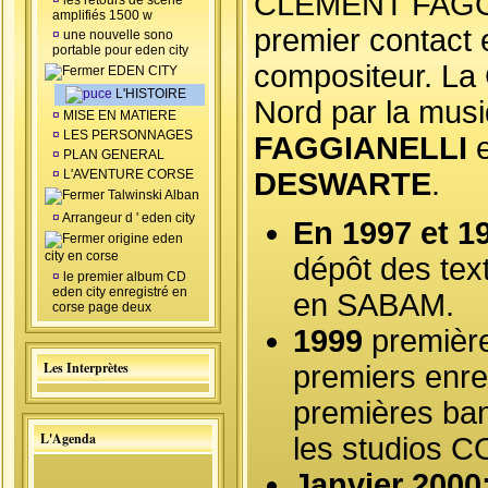
CLEMENT FAGG
¤
les retours de scéne
amplifiés 1500 w
premier contact 
¤
une nouvelle sono
portable pour eden city
compositeur. La 
EDEN CITY
L'HISTOIRE
Nord par la mus
¤
MISE EN MATIERE
¤
LES PERSONNAGES
FAGGIANELLI
¤
PLAN GENERAL
¤
L'AVENTURE CORSE
DESWARTE
.
Talwinski Alban
¤
Arrangeur d ' eden city
En 1997 et 1
origine eden
city en corse
dépôt des tex
¤
le premier album CD
eden city enregistré en
en SABAM.
corse page deux
1999
première
Les Interprètes
premiers enre
premières ba
L'Agenda
les studios 
Janvier 2000