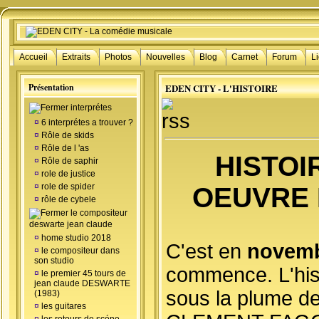
Accueil
Extraits
Photos
Nouvelles
Blog
Carnet
Forum
L
Présentation
EDEN CITY -
L'HISTOIRE
interprétes
¤
6 interprétes a trouver ?
¤
Rôle de skids
¤
Rôle de l 'as
HISTOI
¤
Rôle de saphir
¤
role de justice
¤
role de spider
OEUVRE 
¤
rôle de cybele
le compositeur
deswarte jean claude
¤
home studio 2018
C'est en
novemb
¤
le compositeur dans
son studio
commence. L'histo
¤
le premier 45 tours de
jean claude DESWARTE
sous la plume d
(1983)
¤
les guitares