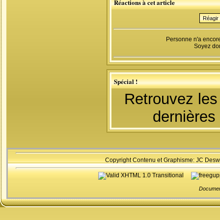
Réactions à cet article
Réagir 
Personne n'a encore
Soyez don
Spécial !
Retrouvez les
dernières
Copyright Contenu et Graphisme: JC Desw
Documen