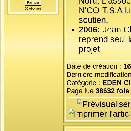
Nord: L'asso
Envoyer
N'CO-T.S.A lu
30 Abonnés
soutien.
2006:
Jean C
reprend seul l
projet
Date de création :
16
Dernière modificatio
Catégorie :
EDEN C
Page lue
38632 fois