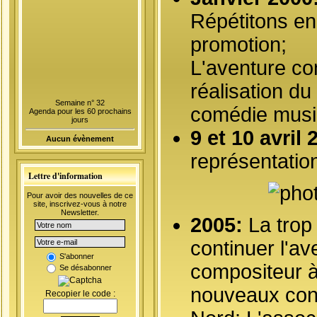
Répétitons en
promotion;
L'aventure con
réalisation du
Semaine n° 32
comédie musi
Agenda pour les 60 prochains
jours
9 et 10 avril
Aucun évènement
représentatio
Lettre d'information
Pour avoir des nouvelles de ce
site, inscrivez-vous à notre
Newsletter.
2005:
La trop 
continuer l'a
S'abonner
compositeur à
Se désabonner
nouveaux cont
Recopier le code :