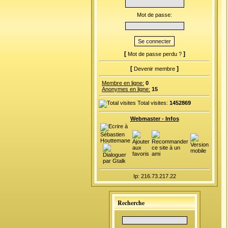
Mot de passe:
[
]
Mot de passe perdu ?
[
]
Devenir membre
Membre en ligne:
0
Anonymes en ligne:
15
Total visites:
1452869
Webmaster - Infos
Ip: 216.73.217.22
Recherche