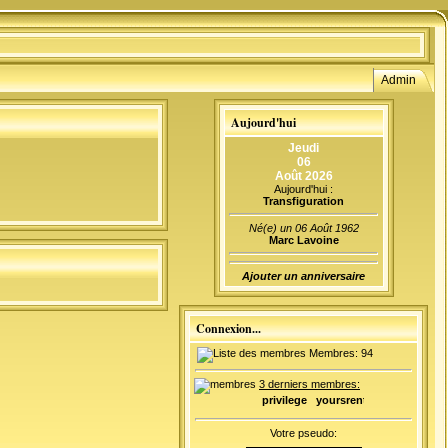
Admin
Aujourd'hui
Jeudi
06
Août 2026
Aujourd'hui :
Transfiguration
Né(e) un 06 Août 1962
Marc Lavoine
Ajouter un anniversaire
Connexion...
Membres: 94
3 derniers membres:
privilege
yoursrentacar
chirurgic
Votre pseudo: