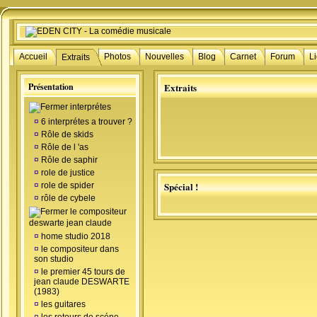
Accueil
Photos
Nouvelles
Blog
Carnet
Forum
L
Extraits
Présentation
Extraits
interprétes
¤
6 interprétes a trouver ?
¤
Rôle de skids
¤
Rôle de l 'as
¤
Rôle de saphir
¤
role de justice
Spécial !
¤
role de spider
¤
rôle de cybele
le compositeur
deswarte jean claude
¤
home studio 2018
¤
le compositeur dans
son studio
¤
le premier 45 tours de
jean claude DESWARTE
(1983)
¤
les guitares