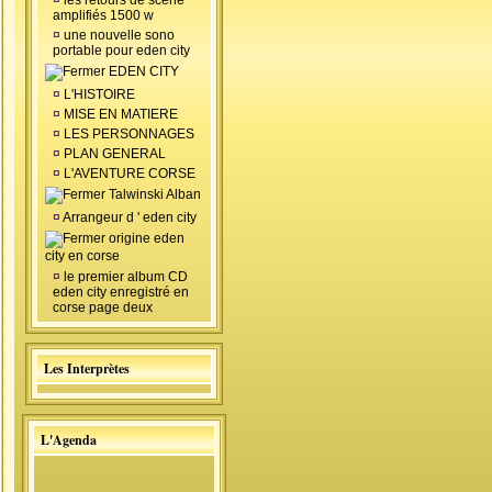
¤
les retours de scéne
amplifiés 1500 w
¤
une nouvelle sono
portable pour eden city
EDEN CITY
¤
L'HISTOIRE
¤
MISE EN MATIERE
¤
LES PERSONNAGES
¤
PLAN GENERAL
¤
L'AVENTURE CORSE
Talwinski Alban
¤
Arrangeur d ' eden city
origine eden
city en corse
¤
le premier album CD
eden city enregistré en
corse page deux
Les Interprètes
L'Agenda